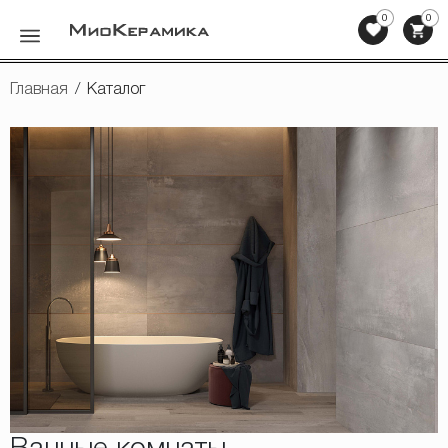
0
0
Назад
Главная
/
Каталог
Керамическая плитка
Мозаика
Клинкерная плитка, ступени
Напольная плитка
Сопутствующие товары
Мебель для ванных комнат
Сантехника