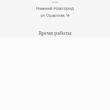
Нижний Новгород
ул. Ошарская, 14
Время работы
Пн - Пт: 10:00 - 19:00
Сб: 10:00 - 17:00
Вс: выходной
Мы в ВКонтакте
Политика конфиденциальности
© 2009 - 2026 Миокерамика