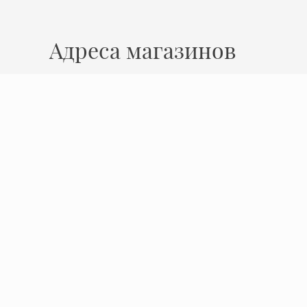
Адреса магазинов
Нижний Новгород
ул. Ошарская, 14
Время работы
Пн - Пт: 10:00 - 19:00
Сб: 10:00 - 17:00
Вс: выходной
Политика конфиденциальности
© 2009 - 2026 Миокерамика