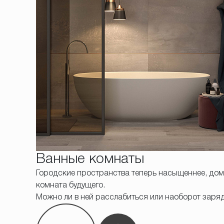
Ванные комнаты
Городские пространства теперь насыщеннее, дома 
комната будущего.
Можно ли в ней расслабиться или наоборот заря