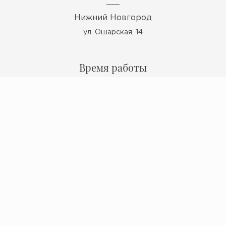
Нижний Новгород
ул. Ошарская, 14
Время работы
Пн - Пт: 10:00 - 19:00
Сб: 10:00 - 17:00
Вс: выходной
Мы в ВКонтакте
Политика конфиденциальности
© 2009 - 2026 Миокерамика