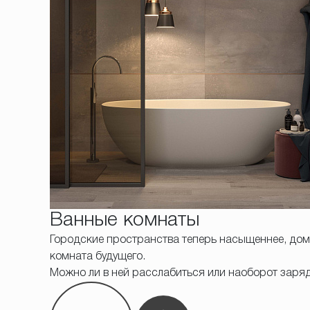
Ванные комнаты
Городские пространства теперь насыщеннее, дома 
комната будущего.
Можно ли в ней расслабиться или наоборот заря