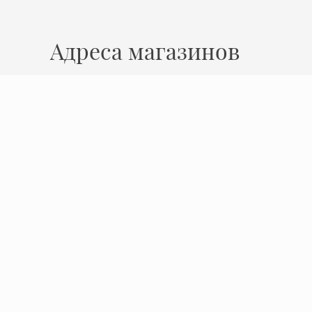
Адреса магазинов
Нижний Новгород
ул. Ошарская, 14
Время работы
Пн - Пт: 10:00 - 19:00
Сб: 10:00 - 17:00
Вс: выходной
Политика конфиденциальности
© 2009 - 2026 Миокерамика