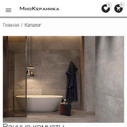
0
0
Назад
Главная
/
Каталог
Керамическая плитка
Мозаика
Клинкерная плитка, ступени
Напольная плитка
Сопутствующие товары
Мебель для ванных комнат
Сантехника