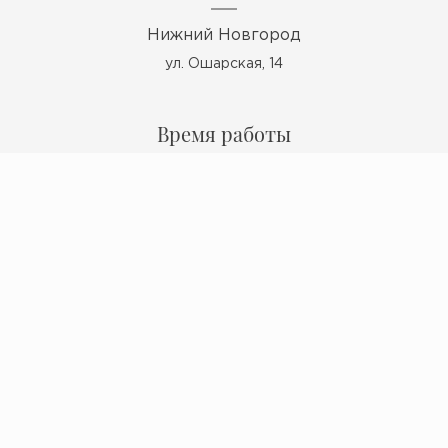
Нижний Новгород
ул. Ошарская, 14
Время работы
Пн - Пт: 10:00 - 19:00
Сб: 10:00 - 17:00
Вс: выходной
Мы в ВКонтакте
Политика конфиденциальности
© 2009 - 2026 Миокерамика