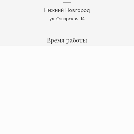
Нижний Новгород
ул. Ошарская, 14
Время работы
Пн - Пт: 10:00 - 19:00
Сб: 10:00 - 17:00
Вс: выходной
Мы в ВКонтакте
Политика конфиденциальности
© 2009 - 2026 Миокерамика