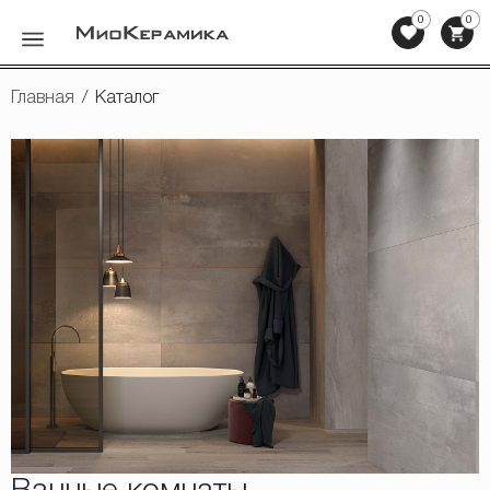
0
0
Назад
Главная
/
Каталог
Керамическая плитка
Мозаика
Клинкерная плитка, ступени
Напольная плитка
Сопутствующие товары
Мебель для ванных комнат
Сантехника