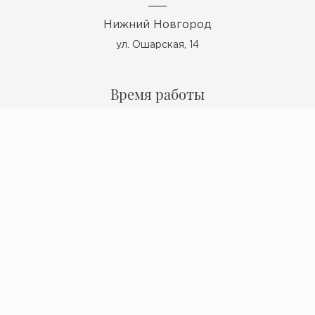
Нижний Новгород
ул. Ошарская, 14
Время работы
Пн - Пт: 10:00 - 19:00
Сб: 10:00 - 17:00
Вс: выходной
Мы в ВКонтакте
Политика конфиденциальности
© 2009 - 2026 Миокерамика