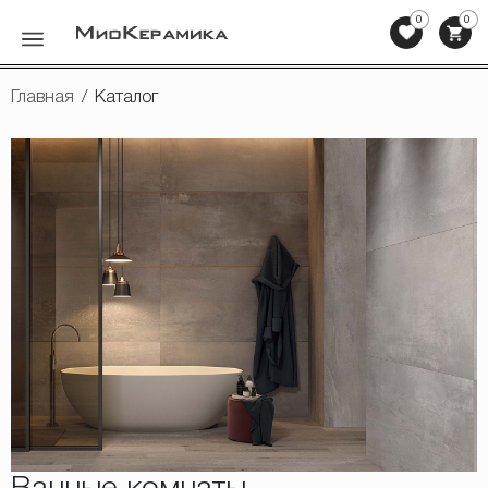
0
0
Назад
Главная
/
Каталог
Керамическая плитка
Мозаика
Клинкерная плитка, ступени
Напольная плитка
Сопутствующие товары
Мебель для ванных комнат
Сантехника