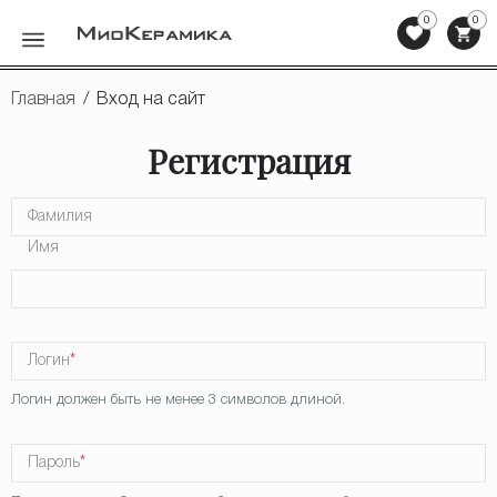
0
0
Назад
Главная
/
Вход на сайт
Керамогранит
Регистрация
Керамическая плитка
Фамилия
Мозаика
Имя
Клинкерная плитка, ступени
Напольная плитка
Логин
*
Сопутствующие товары
Логин должен быть не менее 3 символов длиной.
Мебель для ванных комнат
Пароль
*
Сантехника