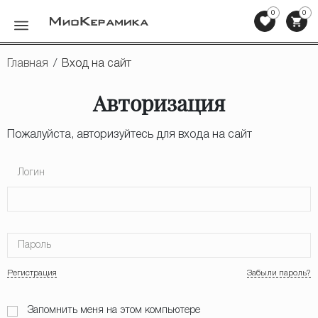
0
0
Назад
Главная
/
Вход на сайт
Керамогранит
Авторизация
Керамическая плитка
Пожалуйста, авторизуйтесь для входа на сайт
Мозаика
Логин
Клинкерная плитка, ступени
Напольная плитка
Пароль
Сопутствующие товары
Регистрация
Забыли пароль?
Мебель для ванных комнат
Запомнить меня на этом компьютере
Сантехника