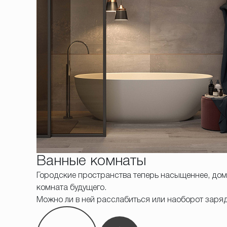
Ванные комнаты
Городские пространства теперь насыщеннее, дома 
комната будущего.
Можно ли в ней расслабиться или наоборот заря