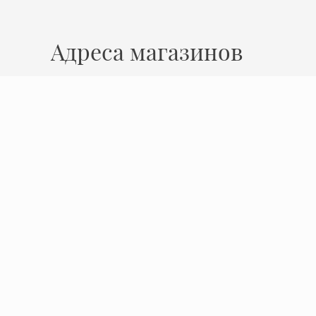
Адреса магазинов
Нижний Новгород
ул. Ошарская, 14
Время работы
Пн - Пт: 10:00 - 19:00
Сб: 10:00 - 17:00
Вс: выходной
Политика конфиденциальности
© 2009 - 2026 Миокерамика