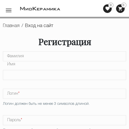
0
0
Назад
Главная
/
Вход на сайт
Керамогранит
Регистрация
Керамическая плитка
Фамилия
Мозаика
Имя
Клинкерная плитка, ступени
Напольная плитка
Логин
*
Сопутствующие товары
Логин должен быть не менее 3 символов длиной.
Мебель для ванных комнат
Пароль
*
Сантехника