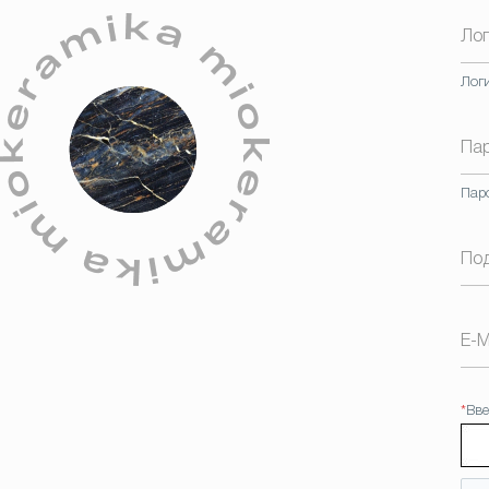
Ло
Лог
Па
Пар
По
E-M
*
Вве