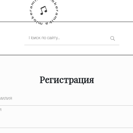
Регистрация
милия
я