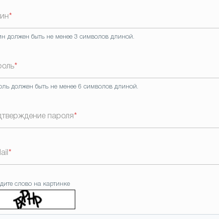
гин
*
ин должен быть не менее 3 символов длиной.
роль
*
оль должен быть не менее 6 символов длиной.
дтверждение пароля
*
ail
*
дите слово на картинке