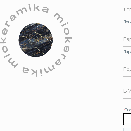
Ло
Лог
Па
Пар
По
E-M
*
Вве