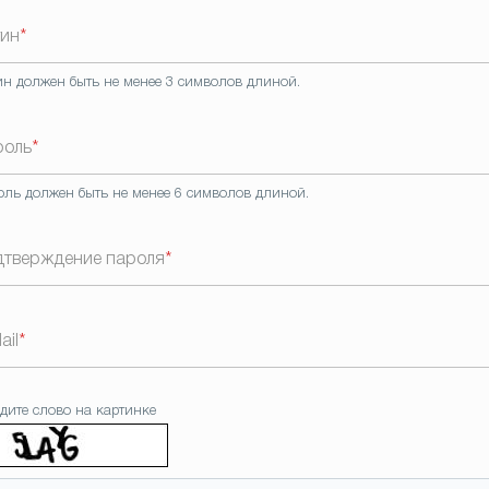
гин
*
ин должен быть не менее 3 символов длиной.
роль
*
оль должен быть не менее 6 символов длиной.
дтверждение пароля
*
ail
*
дите слово на картинке