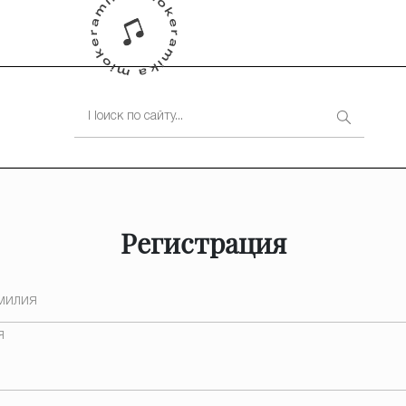
Регистрация
милия
я