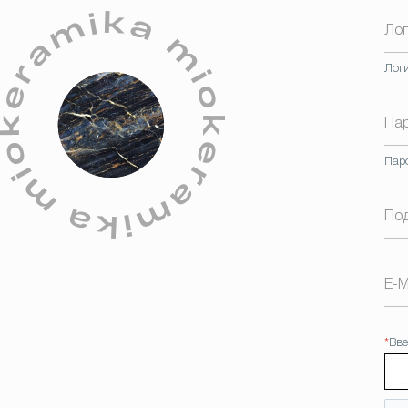
Ло
Лог
Па
Пар
По
E-M
*
Вве