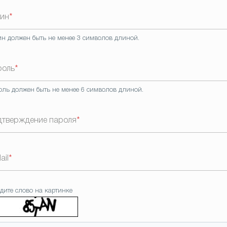
гин
*
ин должен быть не менее 3 символов длиной.
роль
*
оль должен быть не менее 6 символов длиной.
дтверждение пароля
*
ail
*
дите слово на картинке