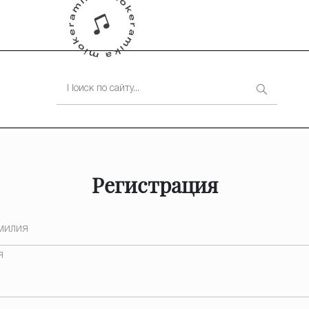
Регистрация
милия
я