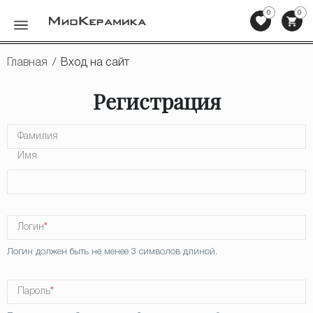
0
0
Назад
Главная
/
Вход на сайт
Керамогранит
Регистрация
Керамическая плитка
Фамилия
Мозаика
Имя
Клинкерная плитка, ступени
Напольная плитка
Логин
*
Сопутствующие товары
Логин должен быть не менее 3 символов длиной.
Мебель для ванных комнат
Пароль
*
Сантехника