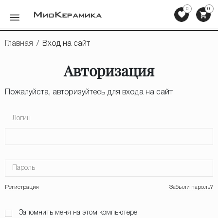
0
0
Назад
Главная
/
Вход на сайт
Керамогранит
Авторизация
Керамическая плитка
Пожалуйста, авторизуйтесь для входа на сайт
Мозаика
Логин
Клинкерная плитка, ступени
Напольная плитка
Пароль
Сопутствующие товары
Регистрация
Забыли пароль?
Мебель для ванных комнат
Запомнить меня на этом компьютере
Сантехника