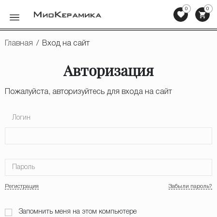
0
0
Назад
Главная
/
Вход на сайт
Керамическая плитка
Авторизация
Мозаика
Пожалуйста, авторизуйтесь для входа на сайт
Клинкерная плитка, ступени
Логин
Напольная плитка
Сопутствующие товары
Пароль
Мебель для ванных комнат
Регистрация
Забыли пароль?
Сантехника
Запомнить меня на этом компьютере