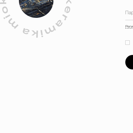
Па
Реги