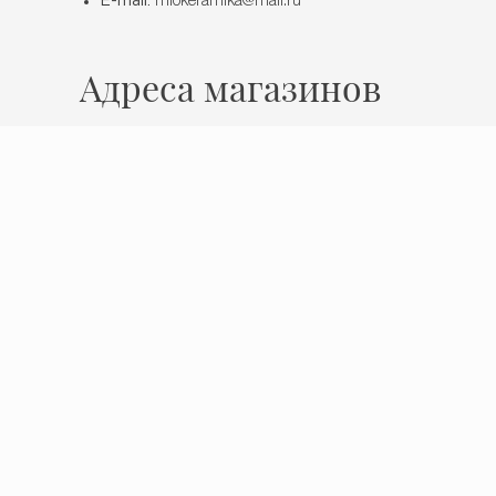
E-mail:
miokeramika@mail.ru
Адреса магазинов
Нижний Новгород
ул. Ошарская, 14
Время работы
Пн - Пт: 10:00 - 19:00
Сб: 10:00 - 17:00
Вс: выходной
Политика конфиденциальности